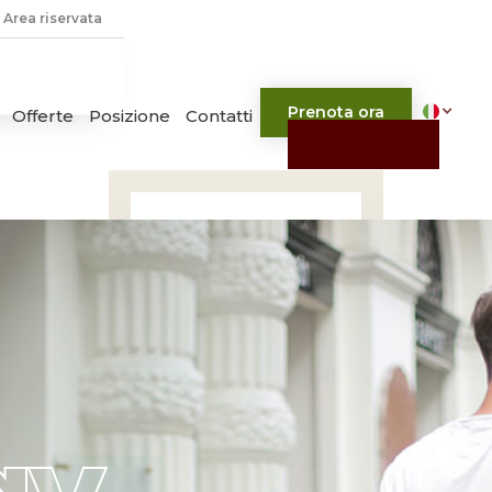
Area riservata
Prenota ora
Offerte
Posizione
Contatti
Oasi Village Hotel è un hub log
Dettagli d
Oasi Villag
Posizione Strategica:
Sit
Reputazione Certificata: