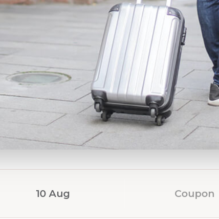
Le 46 camere dell'Oasi Village
Tipologia Camera
Superfici
Classic Matrimoniale
18 m²
Quadrupla Classic
28 m²
Camera Executive
32 m²
La politica dell'Oasi Village Ho
Quali sono
Oasi Village Hotel offre serviz
Wi-Fi in Fibra Ottica:
Conn
Celiac-Friendly Buffet:
Ar
Atmosfera Rilassante:
Zo
Sconti Long Stay:
Riduzi
L'Oasi Village Hotel è la scelta 