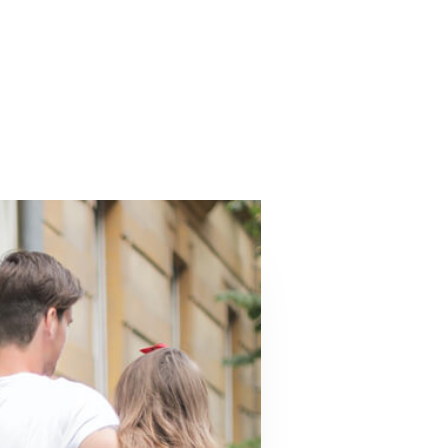
istico ad alta efficienza situato nel quartiere di Città Studi 
ella Struttura
e Hotel a colpo d'occh
uato a soli 500 metri dal Politecnico di Milano (Città Studi) e a
Valutato 8.0/10 su Booking.com con un punteggio di 8.7 per l