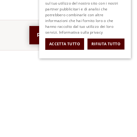
sul tuo utilizzo del nostro sito con i nostri
partner pubblicitari e di analisi che
le caratteristiche dell
potrebbero combinarle con altre
informazioni che hai fornito loro o che
hanno raccolto dal tuo utilizzo dei loro
46 camere dal design minimale e funzionale, con metrature generos
servizi.
Informativa sulla privacy
Prenota ora il soggiorno
 sono ammessi presso l
ACCETTA TUTTO
RIFIUTA TUTTO
ruttura che non ammette animali per garantire un ambiente totalme
le un parcheggio privat
 parcheggio privato interno al costo di €25 al giorno per i propri
rvizio colazione per c
ffet colazione inclusivo che comprende un'area certificata senza glu
Telefono