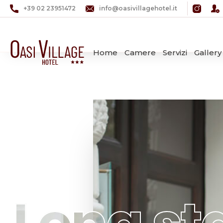
+39 02 23951472
info@oasivillagehotel.it
Home
Camere
Servizi
Gallery